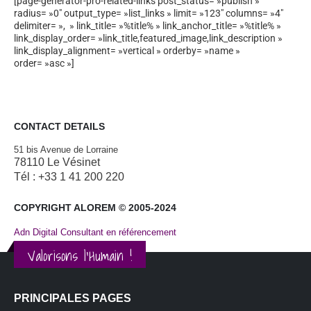
[page-generator-pro-related-links post_status= »publish »
radius= »0″ output_type= »list_links » limit= »123″ columns= »4″
delimiter= », » link_title= »%title% » link_anchor_title= »%title% »
link_display_order= »link_title,featured_image,link_description »
link_display_alignment= »vertical » orderby= »name »
order= »asc »]
CONTACT DETAILS
51 bis Avenue de Lorraine
78110 Le Vésinet
Tél : +33 1 41 200 220
COPYRIGHT ALOREM © 2005-2024
Adn Digital Consultant en référencement
Valorisons l'Humain !
PRINCIPALES PAGES