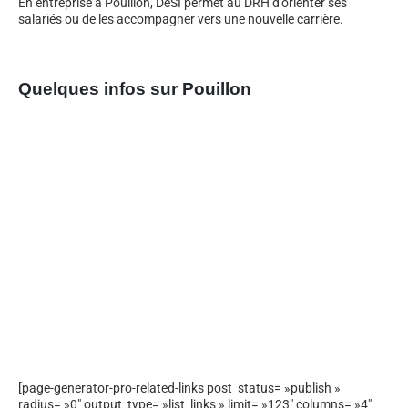
En entreprise à Pouillon, DeSI permet au DRH d’orienter ses
salariés ou de les accompagner vers une nouvelle carrière.
Quelques infos sur Pouillon
[page-generator-pro-related-links post_status= »publish »
radius= »0″ output_type= »list_links » limit= »123″ columns= »4″