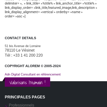
delimiter= », » link_title= »%title% » link_anchor_title= »%title% »
link_display_order= »link_title,featured_image,link_description »
link_display_alignment= »vertical » orderby= »name »
order= »asc »]
CONTACT DETAILS
51 bis Avenue de Lorraine
78110 Le Vésinet
Tél : +33 1 41 200 220
COPYRIGHT ALOREM © 2005-2024
Adn Digital Consultant en référencement
Valorisons l'Humain !
PRINCIPALES PAGES
Professionnels