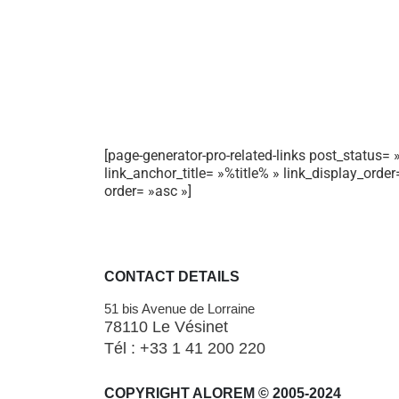
[page-generator-pro-related-links post_status= »
link_anchor_title= »%title% » link_display_orde
order= »asc »]
CONTACT DETAILS
51 bis Avenue de Lorraine
78110 Le Vésinet
Tél : +33 1 41 200 220
COPYRIGHT ALOREM © 2005-2024