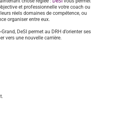
aintenant chose réglée :
DeSI
vous permet
jective et professionnelle votre coach ou
e leurs réels domaines de compétence, ou
ance organiser entre eux.
le-Grand, DeSI permet au DRH d’orienter ses
r vers une nouvelle carrière.
t.