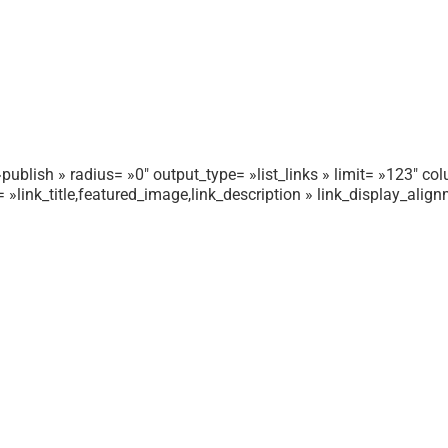
publish » radius= »0″ output_type= »list_links » limit= »123″ colu
r= »link_title,featured_image,link_description » link_display_ali