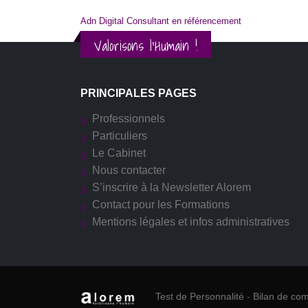
Adn Digital Consultant en référencement
Valorisons l'Humain !
PRINCIPALES PAGES
Professionnels
Particuliers
Le Cabinet
Nous contacter
S’inscrire à la Newsletter Alorem
Contact pour les Formations
Mentions légales et infos administratives
Test de Personnalité
-
Bilan de co