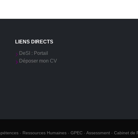
LIENS DIRECTS
DeSI : Portail
Déposer mon CV
mpétences
-
Ressources Humaines
-
GPEC
-
Assessment
-
Cabinet de 