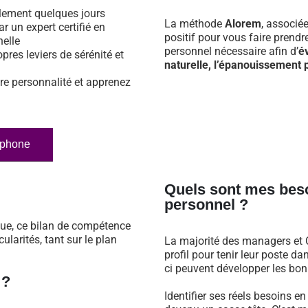
ulement quelques jours
La méthode
Alorem
, associé
ar un expert certifié en
positif pour vous faire prend
nelle
personnel nécessaire afin d’
é
opres leviers de sérénité et
naturelle, l’épanouissement p
re personnalité et apprenez
éphone
Quels sont mes bes
personnel ?
que, ce bilan de compétence
larités, tant sur le plan
La majorité des managers et C
profil pour tenir leur poste 
ci peuvent développer les bonn
 ?
Identifier ses réels besoins e