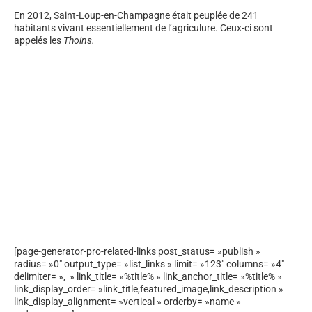
En 2012, Saint-Loup-en-Champagne était peuplée de 241
habitants vivant essentiellement de l’agriculure. Ceux-ci sont
appelés les
Thoins.
[page-generator-pro-related-links post_status= »publish »
radius= »0″ output_type= »list_links » limit= »123″ columns= »4″
delimiter= », » link_title= »%title% » link_anchor_title= »%title% »
link_display_order= »link_title,featured_image,link_description »
link_display_alignment= »vertical » orderby= »name »