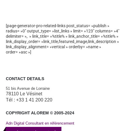
[page-generator-pro-related-links post_status= »publish »
radius= »0″ output_type= »list_links » limit= »123″ columns= »4″
delimiter= », » link_title= »%title% » link_anchor_title= »%title% »
link_display_order= »link_title,featured_image,link_description »
link_display_alignment= »vertical » orderby= »name »
order= »asc »]
CONTACT DETAILS
51 bis Avenue de Lorraine
78110 Le Vésinet
Tél : +33 1 41 200 220
COPYRIGHT ALOREM © 2005-2024
Adn Digital Consultant en référencement