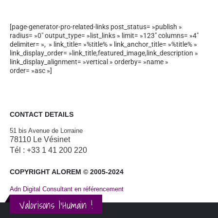
[page-generator-pro-related-links post_status= »publish »
radius= »0″ output_type= »list_links » limit= »123″ columns= »4″
delimiter= », » link_title= »%title% » link_anchor_title= »%title% »
link_display_order= »link_title,featured_image,link_description »
link_display_alignment= »vertical » orderby= »name »
order= »asc »]
CONTACT DETAILS
51 bis Avenue de Lorraine
78110 Le Vésinet
Tél : +33 1 41 200 220
COPYRIGHT ALOREM © 2005-2024
Adn Digital Consultant en référencement
Valorisons l'Humain !