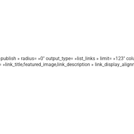
publish » radius= »0″ output_type= »list_links » limit= »123″ colu
r= »link_title,featured_image,link_description » link_display_ali