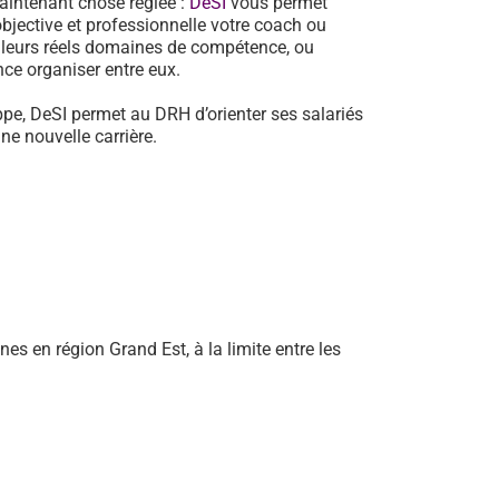
aintenant chose réglée :
DeSI
vous permet
jective et professionnelle votre coach ou
e leurs réels domaines de compétence, ou
ance organiser entre eux.
pe, DeSI permet au DRH d’orienter ses salariés
e nouvelle carrière.
s en région Grand Est, à la limite entre les