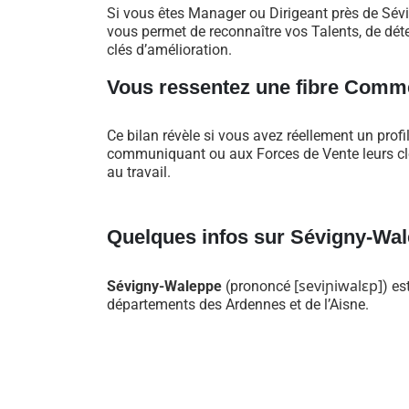
Si vous êtes Manager ou Dirigeant près de Sé
vous permet de reconnaître vos Talents, de déte
clés d’amélioration.
Vous ressentez une fibre Comme
Ce bilan révèle si vous avez réellement un profi
communiquant ou aux Forces de Vente leurs clés
au travail.
Quelques infos sur Sévigny-Wa
[
s
e
v
i
ɲ
i
w
a
l
ɛ
p
]
Sévigny-Waleppe
(prononcé
) es
départements des Ardennes et de l’Aisne.