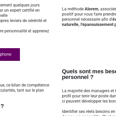
ulement quelques jours
La méthode
Alorem
, associé
ar un expert certifié en
positif pour vous faire prend
nelle
personnel nécessaire afin d’
é
opres leviers de sérénité et
naturelle, l’épanouissement p
re personnalité et apprenez
éphone
Quels sont mes bes
personnel ?
que, ce bilan de compétence
larités, tant sur le plan
La majorité des managers et C
profil pour tenir leur poste 
ci peuvent développer les bonn
 ?
Identifier ses réels besoins e