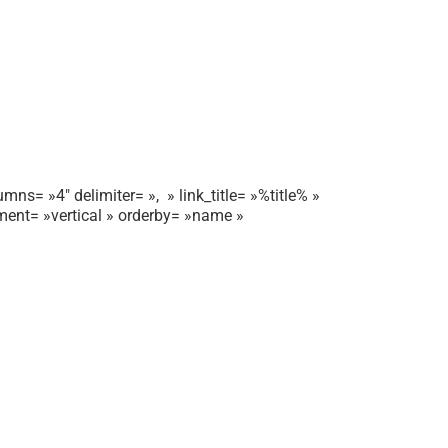
mns= »4″ delimiter= », » link_title= »%title% »
gnment= »vertical » orderby= »name »