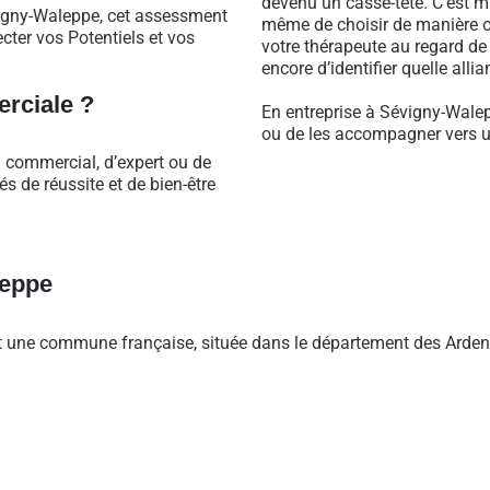
devenu un casse-tête. C’est m
vigny-Waleppe, cet assessment
même de choisir de manière ob
cter vos Potentiels et vos
votre thérapeute au regard d
encore d’identifier quelle alli
rciale ?
En entreprise à Sévigny-Walep
ou de les accompagner vers un
l commercial, d’expert ou de
 de réussite et de bien-être
leppe
t une commune française, située dans le département des Ardenne