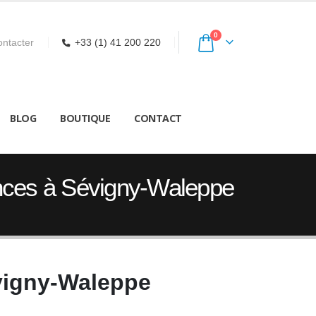
0
ntacter
+33 (1) 41 200 220
BLOG
BOUTIQUE
CONTACT
nces à Sévigny-Waleppe
vigny-Waleppe