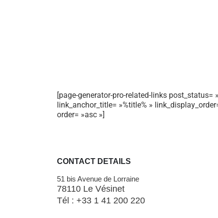
[page-generator-pro-related-links post_status= »
link_anchor_title= »%title% » link_display_orde
order= »asc »]
CONTACT DETAILS
51 bis Avenue de Lorraine
78110 Le Vésinet
Tél : +33 1 41 200 220