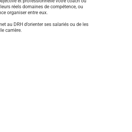
jective et professionnelle votre coach ou
e leurs réels domaines de compétence, ou
ance organiser entre eux.
met au DRH d’orienter ses salariés ou de les
e carrière.