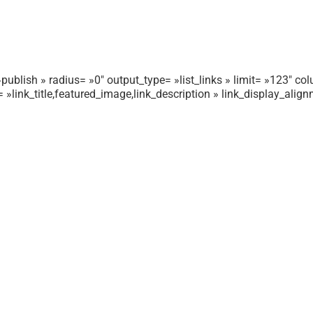
publish » radius= »0″ output_type= »list_links » limit= »123″ colu
r= »link_title,featured_image,link_description » link_display_ali