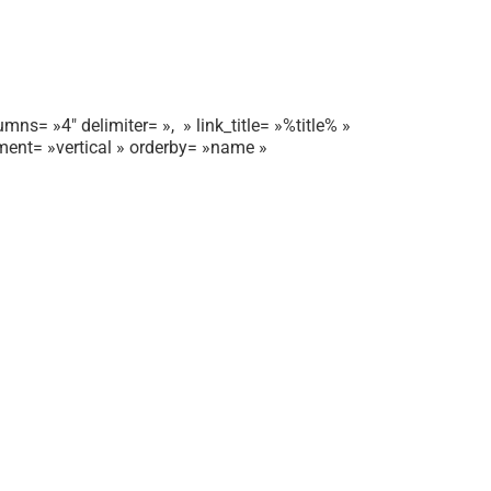
mns= »4″ delimiter= », » link_title= »%title% »
gnment= »vertical » orderby= »name »