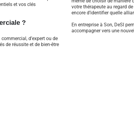
même de choisir de manière ob
ntiels et vos clés
votre thérapeute au regard d
encore d’identifier quelle alli
rciale ?
En entreprise à Son, DeSI per
accompagner vers une nouvell
l commercial, d’expert ou de
 de réussite et de bien-être