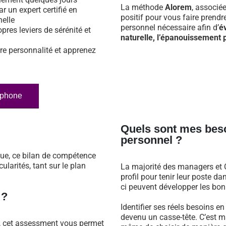
La méthode
Alorem
, associé
ar un expert certifié en
positif pour vous faire prend
nelle
personnel nécessaire afin d’
é
opres leviers de sérénité et
naturelle, l’épanouissement p
re personnalité et apprenez
éphone
Quels sont mes bes
personnel ?
que, ce bilan de compétence
larités, tant sur le plan
La majorité des managers et C
profil pour tenir leur poste 
ci peuvent développer les bonn
 ?
Identifier ses réels besoins e
devenu un casse-tête. C’est m
n, cet assessment vous permet