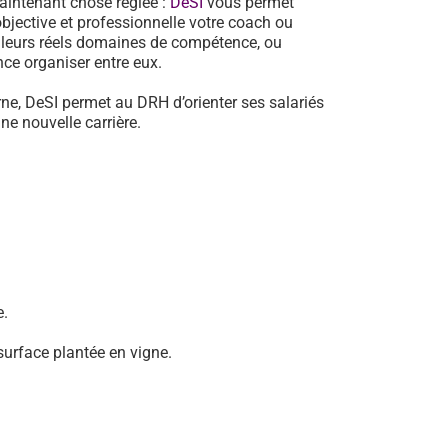
aintenant chose réglée :
DeSI
vous permet
jective et professionnelle votre coach ou
e leurs réels domaines de compétence, ou
ance organiser entre eux.
rne, DeSI permet au DRH d’orienter ses salariés
e nouvelle carrière.
e.
surface plantée en vigne.