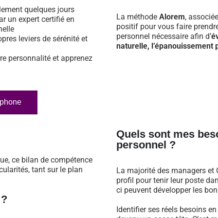
ulement quelques jours
La méthode
Alorem
, associé
ar un expert certifié en
positif pour vous faire prend
nelle
personnel nécessaire afin d’
é
opres leviers de sérénité et
naturelle, l’épanouissement p
re personnalité et apprenez
éphone
Quels sont mes bes
personnel ?
que, ce bilan de compétence
larités, tant sur le plan
La majorité des managers et C
profil pour tenir leur poste 
ci peuvent développer les bonn
 ?
Identifier ses réels besoins e