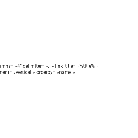
mns= »4″ delimiter= », » link_title= »%title% »
gnment= »vertical » orderby= »name »