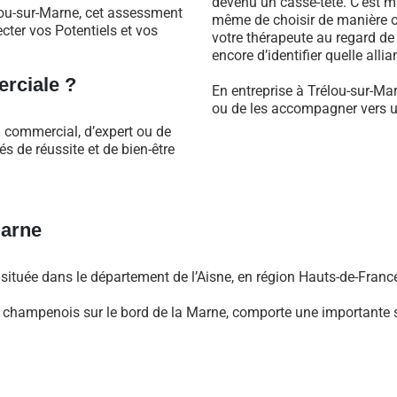
devenu un casse-tête. C’est m
lou-sur-Marne, cet assessment
même de choisir de manière ob
cter vos Potentiels et vos
votre thérapeute au regard d
encore d’identifier quelle alli
rciale ?
En entreprise à Trélou-sur-Ma
ou de les accompagner vers un
l commercial, d’expert ou de
 de réussite et de bien-être
Marne
tuée dans le département de l’Aisne, en région Hauts-de-Franc
ble champenois sur le bord de la Marne, comporte une importante 