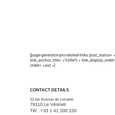
[page-generator-pro-related-links post_status= »
link_anchor_title= »%title% » link_display_orde
order= »asc »]
CONTACT DETAILS
51 bis Avenue de Lorraine
78110 Le Vésinet
Tél : +33 1 41 200 220