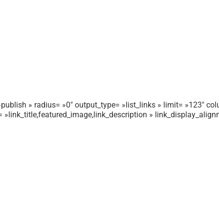
publish » radius= »0″ output_type= »list_links » limit= »123″ colu
r= »link_title,featured_image,link_description » link_display_ali