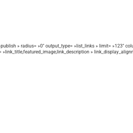
publish » radius= »0″ output_type= »list_links » limit= »123″ colu
r= »link_title,featured_image,link_description » link_display_ali