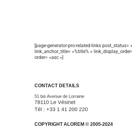
[page-generator-pro-related-links post_status= »
link_anchor_title= »%title% » link_display_orde
order= »asc »]
CONTACT DETAILS
51 bis Avenue de Lorraine
78110 Le Vésinet
Tél : +33 1 41 200 220
COPYRIGHT ALOREM © 2005-2024