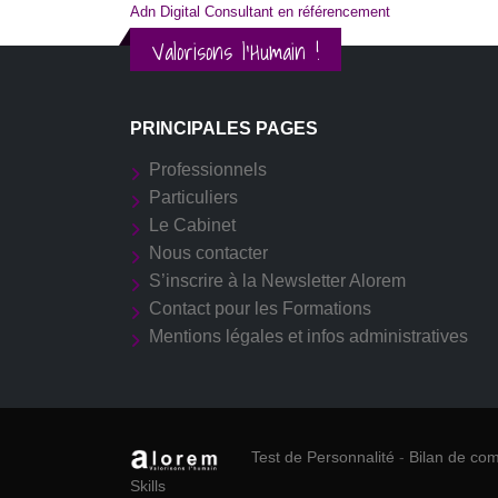
Adn Digital Consultant en référencement
Valorisons l'Humain !
PRINCIPALES PAGES
Professionnels
Particuliers
Le Cabinet
Nous contacter
S’inscrire à la Newsletter Alorem
Contact pour les Formations
Mentions légales et infos administratives
Test de Personnalité
-
Bilan de co
Skills