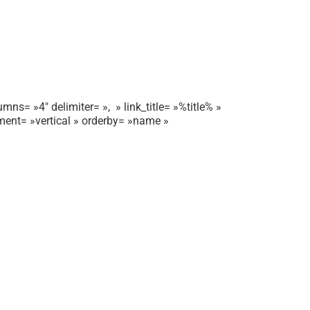
mns= »4″ delimiter= », » link_title= »%title% »
gnment= »vertical » orderby= »name »