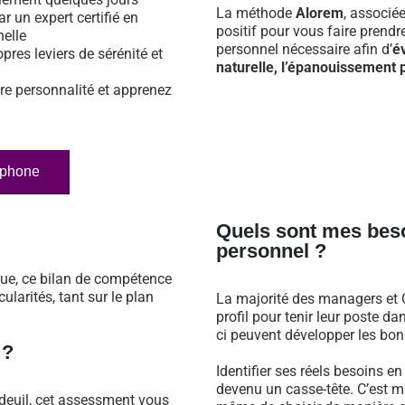
La méthode
Alorem
, associé
ar un expert certifié en
positif pour vous faire prend
nelle
personnel nécessaire afin d’
é
opres leviers de sérénité et
naturelle, l’épanouissement p
re personnalité et apprenez
éphone
Quels sont mes bes
personnel ?
que, ce bilan de compétence
larités, tant sur le plan
La majorité des managers et C
profil pour tenir leur poste 
ci peuvent développer les bonn
 ?
Identifier ses réels besoins e
devenu un casse-tête. C’est m
deuil, cet assessment vous