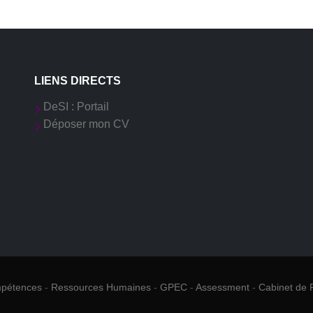
LIENS DIRECTS
DeSI : Portail
Déposer mon CV
mpétences
-
Ressources Humaines
-
GPEC
-
Assessment
-
Cabinet de 