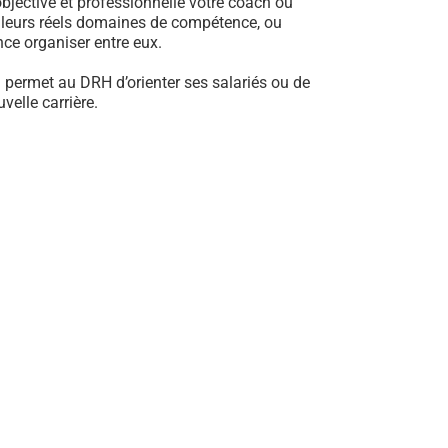
jective et professionnelle votre coach ou
e leurs réels domaines de compétence, ou
ance organiser entre eux.
I permet au DRH d’orienter ses salariés ou de
elle carrière.