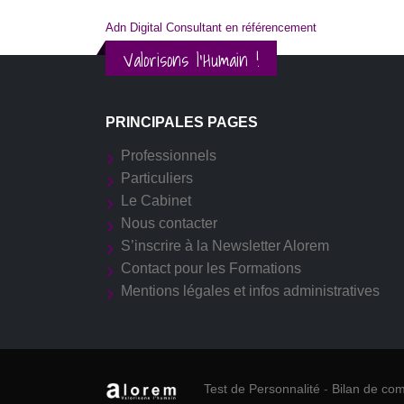
Adn Digital Consultant en référencement
Valorisons l'Humain !
PRINCIPALES PAGES
Professionnels
Particuliers
Le Cabinet
Nous contacter
S’inscrire à la Newsletter Alorem
Contact pour les Formations
Mentions légales et infos administratives
Test de Personnalité
-
Bilan de co