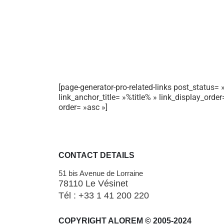
[page-generator-pro-related-links post_status= »
link_anchor_title= »%title% » link_display_orde
order= »asc »]
CONTACT DETAILS
51 bis Avenue de Lorraine
78110 Le Vésinet
Tél : +33 1 41 200 220
COPYRIGHT ALOREM © 2005-2024