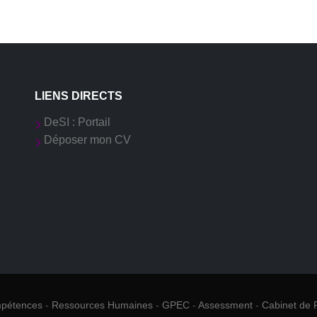
LIENS DIRECTS
DeSI : Portail
Déposer mon CV
mpétences
-
Ressources Humaines
-
GPEC
-
Assessment
-
Cabinet de 