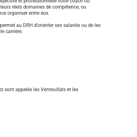
jective et professionnelle votre coach ou
e leurs réels domaines de compétence, ou
ance organiser entre eux.
 permet au DRH d’orienter ses salariés ou de les
e carrière.
ts sont appelés les
Venteuillats
et les