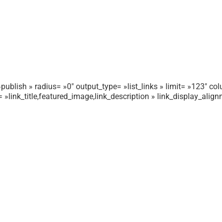
publish » radius= »0″ output_type= »list_links » limit= »123″ colu
r= »link_title,featured_image,link_description » link_display_ali