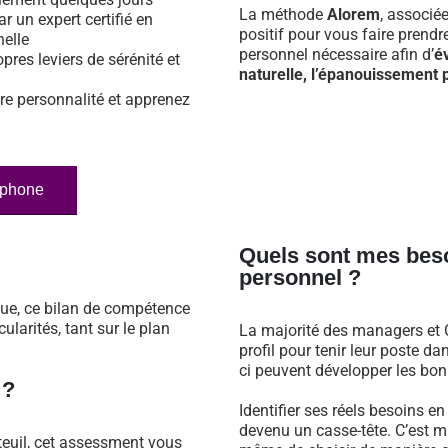
La méthode
Alorem
, associé
ar un expert certifié en
positif pour vous faire prend
nelle
personnel nécessaire afin d’
é
opres leviers de sérénité et
naturelle, l’épanouissement p
re personnalité et apprenez
éphone
Quels sont mes bes
personnel ?
que, ce bilan de compétence
larités, tant sur le plan
La majorité des managers et C
profil pour tenir leur poste 
ci peuvent développer les bonn
 ?
Identifier ses réels besoins e
devenu un casse-tête. C’est m
teuil, cet assessment vous