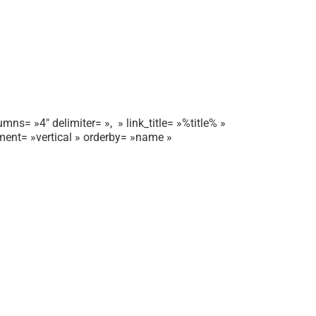
mns= »4″ delimiter= », » link_title= »%title% »
gnment= »vertical » orderby= »name »