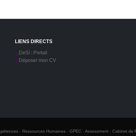
LIENS DIRECTS
DeSI : Portail
Déposer mon CV
mpétences
-
Ressources Humaines
-
GPEC
-
Assessment
-
Cabinet de 