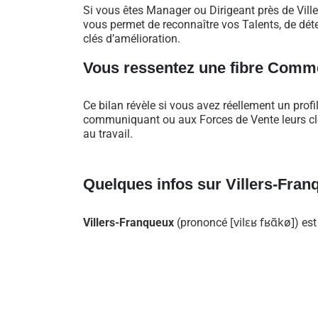
Si vous êtes Manager ou Dirigeant près de Vil
vous permet de reconnaître vos Talents, de déte
clés d’amélioration.
Vous ressentez une fibre Comme
Ce bilan révèle si vous avez réellement un profi
communiquant ou aux Forces de Vente leurs clés
au travail.
Quelques infos sur Villers-Fran
[
v
i
l
ɛ
ʁ
f
ʁ
ɑ̃
k
ø
]
Villers-Franqueux
(prononcé
) es