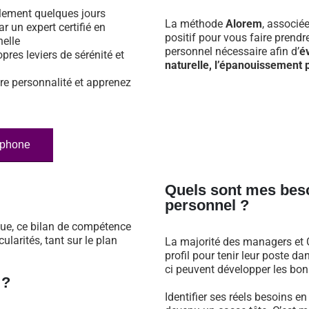
ulement quelques jours
La méthode
Alorem
, associé
ar un expert certifié en
positif pour vous faire prend
nelle
personnel nécessaire afin d’
é
opres leviers de sérénité et
naturelle, l’épanouissement p
re personnalité et apprenez
éphone
Quels sont mes bes
personnel ?
que, ce bilan de compétence
larités, tant sur le plan
La majorité des managers et C
profil pour tenir leur poste 
ci peuvent développer les bonn
 ?
Identifier ses réels besoins e