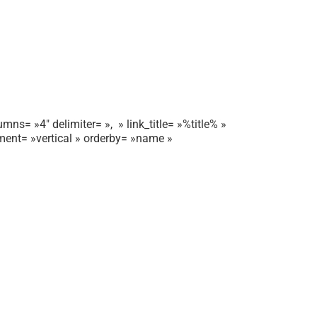
mns= »4″ delimiter= », » link_title= »%title% »
gnment= »vertical » orderby= »name »