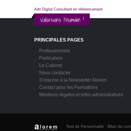
Adn Digital Consultant en référencement
Valorisons l'Humain !
PRINCIPALES PAGES
Professionnels
Particuliers
Le Cabinet
Nous contacter
S’inscrire à la Newsletter Alorem
Contact pour les Formations
Mentions légales et infos administratives
Test de Personnalité
-
Bilan de co