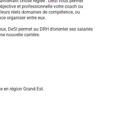
aintenant chose réglée :
DeSI
vous permet
jective et professionnelle votre coach ou
e leurs réels domaines de compétence, ou
ance organiser entre eux.
eux, DeSI permet au DRH d’orienter ses salariés
e nouvelle carrière.
e en région Grand Est.