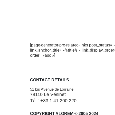
[page-generator-pro-related-links post_status= »
link_anchor_title= »%title% » link_display_orde
order= »asc »]
CONTACT DETAILS
51 bis Avenue de Lorraine
78110 Le Vésinet
Tél : +33 1 41 200 220
COPYRIGHT ALOREM © 2005-2024