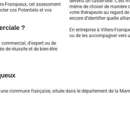
devenu un casse-tête. C’est m
lers-Franqueux, cet assessment
même de choisir de manière ob
cter vos Potentiels et vos
votre thérapeute au regard d
encore d’identifier quelle alli
rciale ?
En entreprise à Villers-Franqu
ou de les accompagner vers un
l commercial, d’expert ou de
 de réussite et de bien-être
queux
t une commune française, située dans le département de la Marn