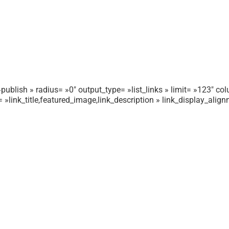
publish » radius= »0″ output_type= »list_links » limit= »123″ colu
r= »link_title,featured_image,link_description » link_display_ali