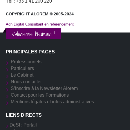
Tél : +33 1 41 200 220
COPYRIGHT ALOREM © 2005-2024
Adn Digital Consultant en référencement
Valorisons l'Humain !
PRINCIPALES PAGES
Professionnels
Particuliers
Le Cabinet
Nous contacter
S’inscrire à la Newsletter Alorem
Contact pour les Formations
Mentions légales et infos administratives
LIENS DIRECTS
DeSI : Portail