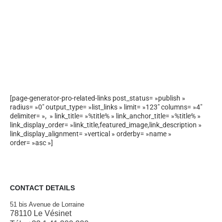
[page-generator-pro-related-links post_status= »publish »
radius= »0″ output_type= »list_links » limit= »123″ columns= »4″
delimiter= », » link_title= »%title% » link_anchor_title= »%title% »
link_display_order= »link_title,featured_image,link_description »
link_display_alignment= »vertical » orderby= »name »
order= »asc »]
CONTACT DETAILS
51 bis Avenue de Lorraine
78110 Le Vésinet