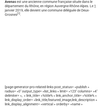
Avenas
est une ancienne commune française située dans le
département du Rhône, en région Auvergne-Rhône-Alpes. Le
1
janvier 2019
, elle devient une commune déléguée de Deux-
[
1
]
Grosnes
.
[page-generator-pro-related-links post_status= »publish »
radius= »0″ output_type= »list_links » limit= »123″ columns= »4″
delimiter= », » link_title= »%title% » link_anchor_title= »%title% »
link_display_order= »link_title,featured_image,link_description »
link_display_alignment= »vertical » orderby= »name »