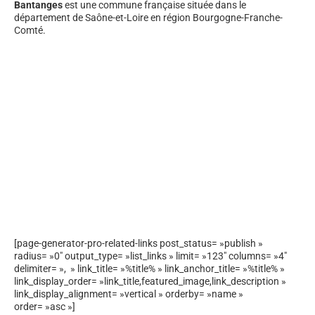
Bantanges
est une commune française située dans le
département de Saône-et-Loire en région Bourgogne-Franche-
Comté.
[page-generator-pro-related-links post_status= »publish »
radius= »0″ output_type= »list_links » limit= »123″ columns= »4″
delimiter= », » link_title= »%title% » link_anchor_title= »%title% »
link_display_order= »link_title,featured_image,link_description »
link_display_alignment= »vertical » orderby= »name »
order= »asc »]