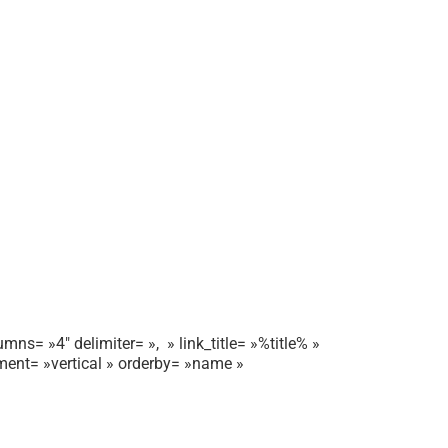
mns= »4″ delimiter= », » link_title= »%title% »
gnment= »vertical » orderby= »name »