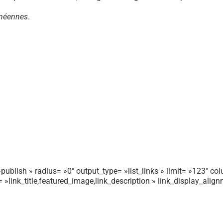
néennes
.
publish » radius= »0″ output_type= »list_links » limit= »123″ colu
r= »link_title,featured_image,link_description » link_display_ali