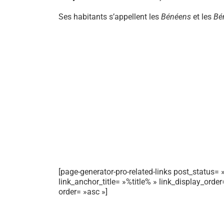
Ses habitants s’appellent les
Bénéens
et les
Bé
[page-generator-pro-related-links post_status= »
link_anchor_title= »%title% » link_display_orde
order= »asc »]