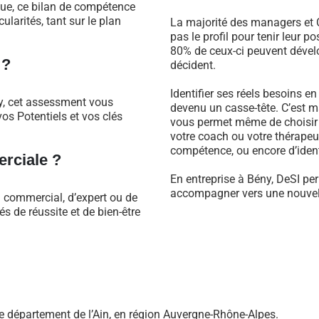
que, ce bilan de compétence
larités, tant sur le plan
La majorité des managers et C
pas le profil pour tenir leur 
80% de ceux-ci peuvent dévelo
 ?
décident.
Identifier ses réels besoins e
y, cet assessment vous
devenu un casse-tête. C’est m
os Potentiels et vos clés
vous permet même de choisir 
votre coach ou votre thérapeu
compétence, ou encore d’identi
rciale ?
En entreprise à Bény, DeSI per
accompagner vers une nouvell
l commercial, d’expert ou de
 de réussite et de bien-être
 département de l’Ain, en région Auvergne-Rhône-Alpes.