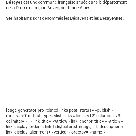
Bésayes
est une commune française située dans le département
de la Drôme en région Auvergne-Rhône-Alpes.
Ses habitants sont dénommés les Bésayens et les Bésayennes.
[page-generator-pro-related-links post_status= »publish »
radius= »0″ output_type= »list_links » limit= »12″ columns= »3″
delimiter= », » link_title= »%title% » link_anchor_title= »%title% »
link_display_order= »link_title,featured_image,link_description »
link_display_alignment= »vertical » orderby= »name »