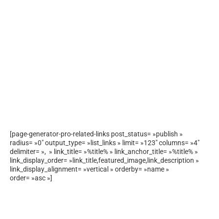
[page-generator-pro-related-links post_status= »publish »
radius= »0″ output_type= »list_links » limit= »123″ columns= »4″
delimiter= », » link_title= »%title% » link_anchor_title= »%title% »
link_display_order= »link_title,featured_image,link_description »
link_display_alignment= »vertical » orderby= »name »
order= »asc »]