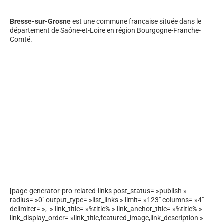
Bresse-sur-Grosne
est une commune française située dans le
département de Saône-et-Loire en région Bourgogne-Franche-
Comté.
[page-generator-pro-related-links post_status= »publish »
radius= »0″ output_type= »list_links » limit= »123″ columns= »4″
delimiter= », » link_title= »%title% » link_anchor_title= »%title% »
link_display_order= »link_title,featured_image,link_description »