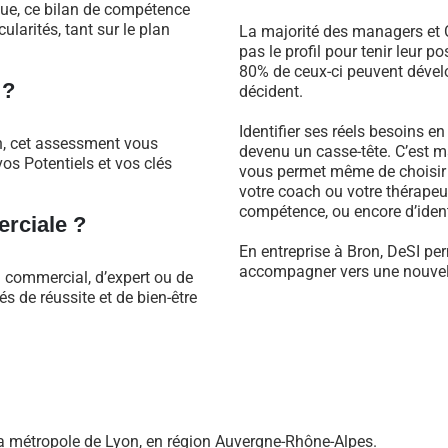
que, ce bilan de compétence
larités, tant sur le plan
La majorité des managers et C
pas le profil pour tenir leur 
80% de ceux-ci peuvent dévelo
 ?
décident.
Identifier ses réels besoins e
n, cet assessment vous
devenu un casse-tête. C’est m
os Potentiels et vos clés
vous permet même de choisir 
votre coach ou votre thérapeu
compétence, ou encore d’identi
rciale ?
En entreprise à Bron, DeSI per
accompagner vers une nouvell
l commercial, d’expert ou de
 de réussite et de bien-être
 métropole de Lyon, en région Auvergne-Rhône-Alpes.