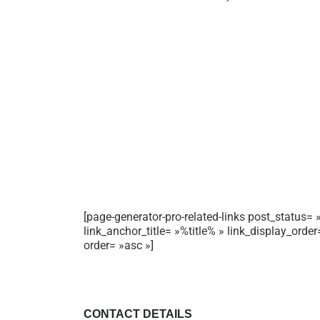
[page-generator-pro-related-links post_status= »
link_anchor_title= »%title% » link_display_orde
order= »asc »]
CONTACT DETAILS