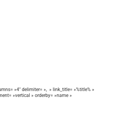
mns= »4″ delimiter= », » link_title= »%title% »
gnment= »vertical » orderby= »name »