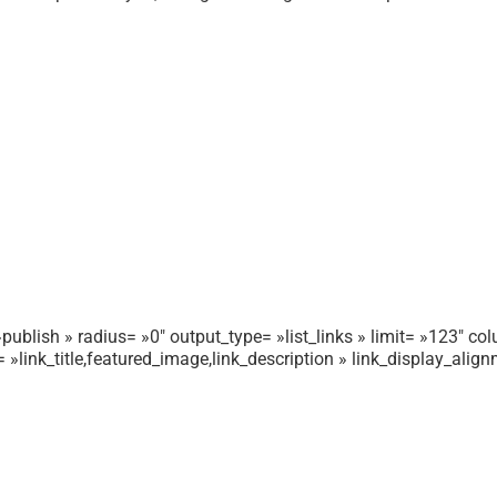
publish » radius= »0″ output_type= »list_links » limit= »123″ colu
r= »link_title,featured_image,link_description » link_display_ali