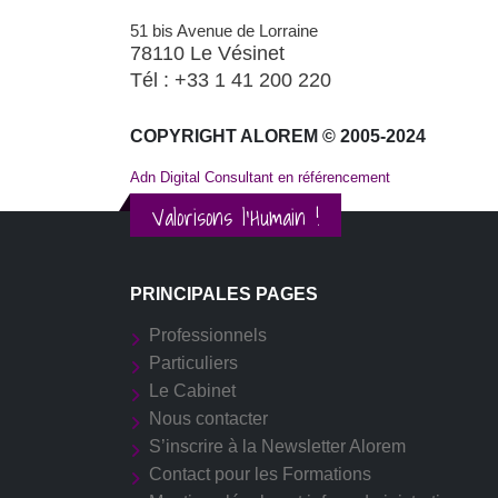
51 bis Avenue de Lorraine
78110 Le Vésinet
Tél : +33 1 41 200 220
COPYRIGHT ALOREM © 2005-2024
Adn Digital Consultant en référencement
Valorisons l'Humain !
PRINCIPALES PAGES
Professionnels
Particuliers
Le Cabinet
Nous contacter
S’inscrire à la Newsletter Alorem
Contact pour les Formations