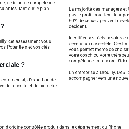
que, ce bilan de compétence
larités, tant sur le plan
La majorité des managers et C
pas le profil pour tenir leur 
80% de ceux-ci peuvent dévelo
 ?
décident.
Identifier ses réels besoins e
illy, cet assessment vous
devenu un casse-tête. C’est m
os Potentiels et vos clés
vous permet même de choisir 
votre coach ou votre thérapeu
compétence, ou encore d’identi
rciale ?
En entreprise à Brouilly, DeSI
accompagner vers une nouvell
l commercial, d’expert ou de
 de réussite et de bien-être
ion d’origine contrôlée produit dans le département du Rhône.