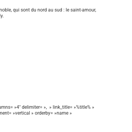
gnoble, qui sont du nord au sud : le saint-amour,
ly.
mns= »4″ delimiter= », » link_title= »%title% »
gnment= »vertical » orderby= »name »