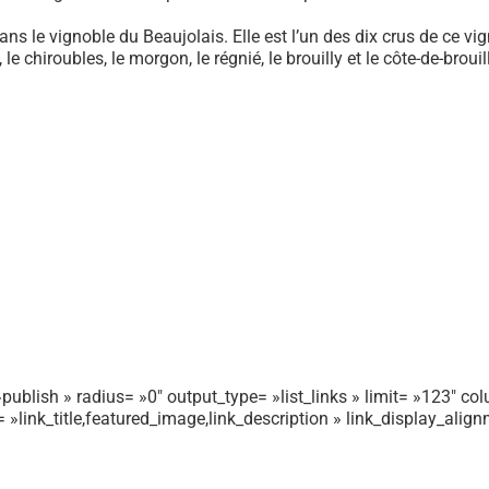
ans le vignoble du Beaujolais. Elle est l’un des dix crus de ce vi
, le chiroubles, le morgon, le régnié, le brouilly et le côte-de-brouil
publish » radius= »0″ output_type= »list_links » limit= »123″ colu
r= »link_title,featured_image,link_description » link_display_ali