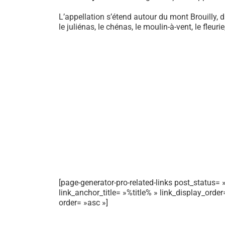
L’appellation s’étend autour du mont Brouilly, d
le juliénas, le chénas, le moulin-à-vent, le fleurie
[page-generator-pro-related-links post_status= »
link_anchor_title= »%title% » link_display_orde
order= »asc »]