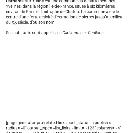
Carrières-sur-Seine
est une commune du département des
Yvelines, dans la région Île-de-France, située à six kilomètres
environ de Paris et limitrophe de Chatou. La commune a été le
centre d’une forte activité d’extraction de pierres jusqu’au milieu
du
XX
siècle, d’où son nom.
Ses habitants sont appelés les
Carillonnes
et
Carillons
.
[page-generator-pro-related-links post_status= »publish »
radius= »0″ output_type= »list_links » limit= »123″ columns= »4″