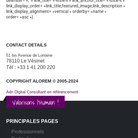
delimiter= », » link_title= »%title% » link_anchor_title= »%title% »
link_display_order= »link_title,featured_image,link_description »
link_display_alignment= »vertical » orderby= »name »
order= »asc »]
CONTACT DETAILS
51 bis Avenue de Lorraine
78110 Le Vésinet
Tél : +33 1 41 200 220
COPYRIGHT ALOREM © 2005-2024
Adn Digital Consultant en référencement
Valorisons l'Humain !
PRINCIPALES PAGES
Professionnels