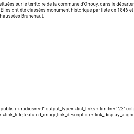
situées sur le territoire de la commune d’Orrouy, dans le départe
les ont été classées monument historique par liste de 1846 et s
s chaussées Brunehaut.
publish » radius= »0″ output_type= »list_links » limit= »123″ colu
r= »link_title,featured_image,link_description » link_display_ali