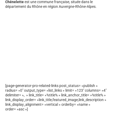
Chénelette
est une commune française, située dans le
département du Rhône en région Auvergne-Rhône-Alpes.
[page-generator-pro-related-links post_status= »publish »
radius= »0″ output_type= »list_links » limit= »123″ columns= »4″
delimiter= », » link_title= »%title% » link_anchor_title= »%title% »
link_display_order= »link_title,featured_image,link_description »
link_display_alignment= »vertical » orderby= »name »
order= »asc »]