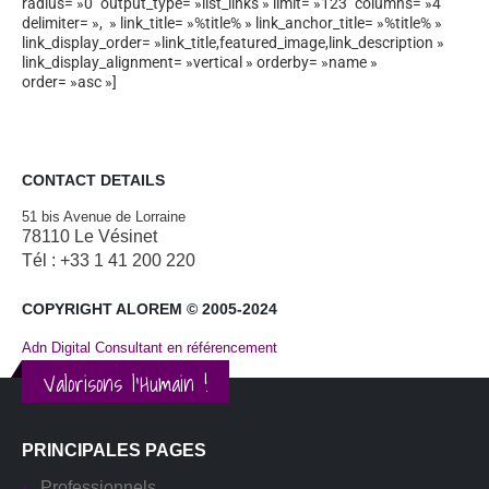
radius= »0″ output_type= »list_links » limit= »123″ columns= »4″
delimiter= », » link_title= »%title% » link_anchor_title= »%title% »
link_display_order= »link_title,featured_image,link_description »
link_display_alignment= »vertical » orderby= »name »
order= »asc »]
CONTACT DETAILS
51 bis Avenue de Lorraine
78110 Le Vésinet
Tél : +33 1 41 200 220
COPYRIGHT ALOREM © 2005-2024
Adn Digital Consultant en référencement
Valorisons l'Humain !
PRINCIPALES PAGES
Professionnels