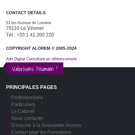
CONTACT DETAILS
51 bis Avenue de Lorraine
78110 Le Vésinet
Tél : +33 1 41 200 220
COPYRIGHT ALOREM © 2005-2024
Adn Digital Consultant en référencement
Valorisons l'Humain !
PRINCIPALES PAGES
Professionnels
Particuliers
Le Cabinet
Nous contacter
S’inscrire à la Newsletter Alorem
Contact pour les Formations