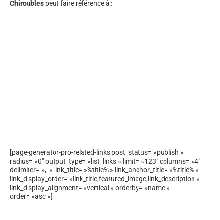
Chiroubles
peut faire référence à :
[page-generator-pro-related-links post_status= »publish »
radius= »0″ output_type= »list_links » limit= »123″ columns= »4″
delimiter= », » link_title= »%title% » link_anchor_title= »%title% »
link_display_order= »link_title,featured_image,link_description »
link_display_alignment= »vertical » orderby= »name »
order= »asc »]