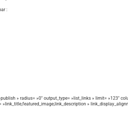
ar :
publish » radius= »0″ output_type= »list_links » limit= »123″ colu
r= »link_title,featured_image,link_description » link_display_ali