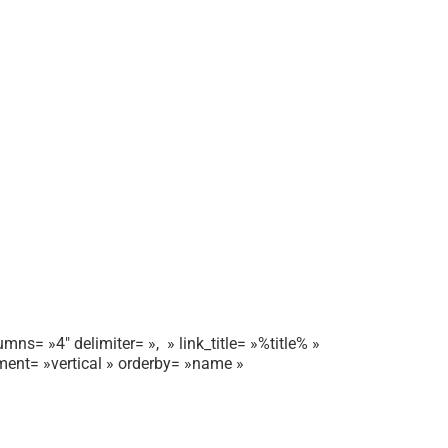
mns= »4″ delimiter= », » link_title= »%title% »
gnment= »vertical » orderby= »name »