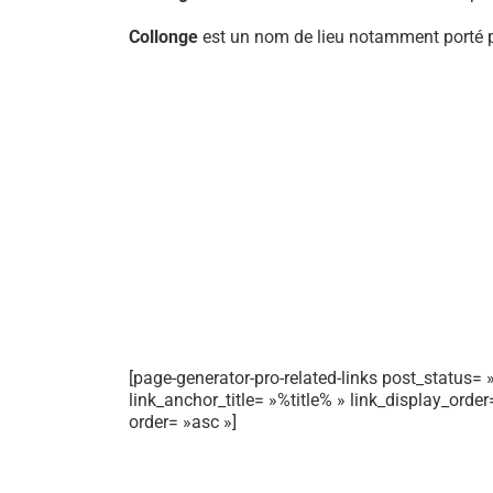
Collonge
est un nom de lieu notamment porté p
[page-generator-pro-related-links post_status= »
link_anchor_title= »%title% » link_display_orde
order= »asc »]