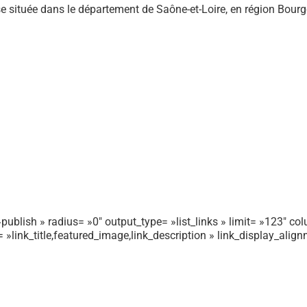
 située dans le département de Saône-et-Loire, en région Bou
publish » radius= »0″ output_type= »list_links » limit= »123″ colu
r= »link_title,featured_image,link_description » link_display_ali