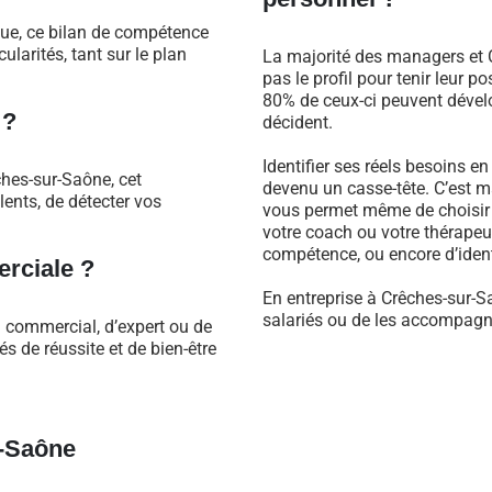
que, ce bilan de compétence
larités, tant sur le plan
La majorité des managers et C
pas le profil pour tenir leur 
80% de ceux-ci peuvent dévelo
 ?
décident.
Identifier ses réels besoins e
hes-sur-Saône, cet
devenu un casse-tête. C’est m
ents, de détecter vos
vous permet même de choisir 
votre coach ou votre thérapeu
compétence, ou encore d’identi
rciale ?
En entreprise à Crêches-sur-S
salariés ou de les accompagne
l commercial, d’expert ou de
 de réussite et de bien-être
r-Saône