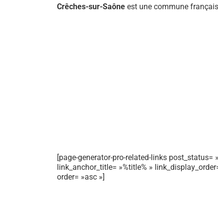
Crêches-sur-Saône
est une commune française
[page-generator-pro-related-links post_status= »
link_anchor_title= »%title% » link_display_orde
order= »asc »]