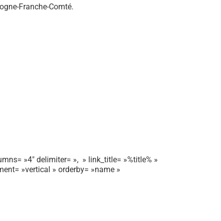
rgogne-Franche-Comté.
mns= »4″ delimiter= », » link_title= »%title% »
gnment= »vertical » orderby= »name »