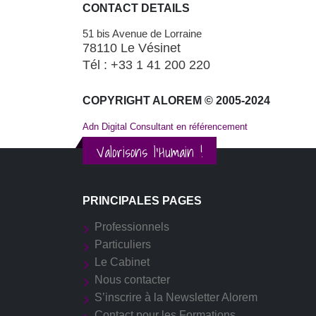
CONTACT DETAILS
51 bis Avenue de Lorraine
78110 Le Vésinet
Tél : +33 1 41 200 220
COPYRIGHT ALOREM © 2005-2024
Adn Digital Consultant en référencement
Valorisons l'Humain !
PRINCIPALES PAGES
Professionnels
Particuliers
Le Cabinet
Nous contacter
S’inscrire à la Newsletter Alorem
Contact pour les Formations