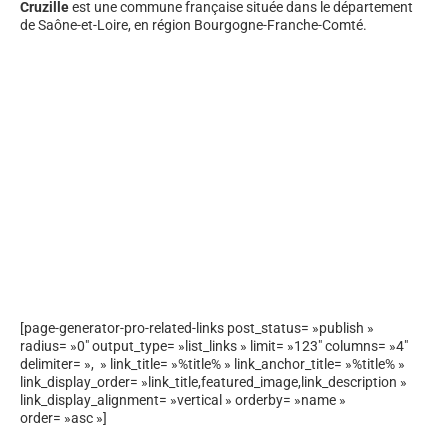
Cruzille
est une commune française située dans le département
de Saône-et-Loire, en région Bourgogne-Franche-Comté.
[page-generator-pro-related-links post_status= »publish »
radius= »0″ output_type= »list_links » limit= »123″ columns= »4″
delimiter= », » link_title= »%title% » link_anchor_title= »%title% »
link_display_order= »link_title,featured_image,link_description »
link_display_alignment= »vertical » orderby= »name »
order= »asc »]