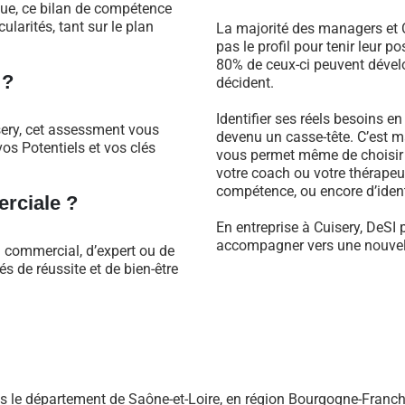
que, ce bilan de compétence
larités, tant sur le plan
La majorité des managers et C
pas le profil pour tenir leur 
80% de ceux-ci peuvent dévelo
 ?
décident.
Identifier ses réels besoins e
sery, cet assessment vous
devenu un casse-tête. C’est m
os Potentiels et vos clés
vous permet même de choisir 
votre coach ou votre thérapeu
compétence, ou encore d’identi
rciale ?
En entreprise à Cuisery, DeSI 
accompagner vers une nouvell
l commercial, d’expert ou de
 de réussite et de bien-être
 le département de Saône-et-Loire, en région Bourgogne-Franc