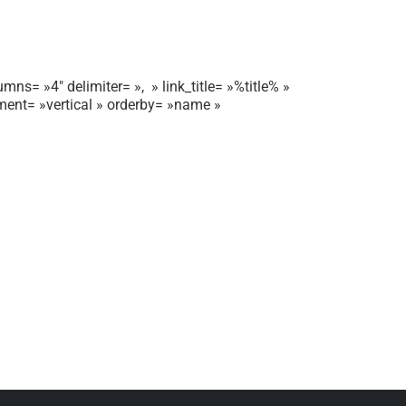
mns= »4″ delimiter= », » link_title= »%title% »
gnment= »vertical » orderby= »name »