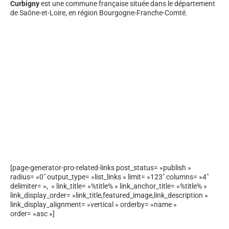
Curbigny
est une commune française située dans le département
de Saône-et-Loire, en région Bourgogne-Franche-Comté.
[page-generator-pro-related-links post_status= »publish »
radius= »0″ output_type= »list_links » limit= »123″ columns= »4″
delimiter= », » link_title= »%title% » link_anchor_title= »%title% »
link_display_order= »link_title,featured_image,link_description »
link_display_alignment= »vertical » orderby= »name »
order= »asc »]