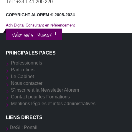
Tél : +33 1 41 200 220
COPYRIGHT ALOREM © 2005-2024
Adn Digital Consultant en référencement
Valorisons l'Humain !
PRINCIPALES PAGES
Professionnels
Particuliers
Le Cabinet
Nous contacter
S’inscrire à la Newsletter Alorem
Contact pour les Formations
Mentions légales et infos administratives
LIENS DIRECTS
DeSI : Portail