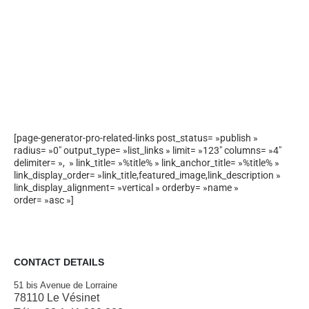
[page-generator-pro-related-links post_status= »publish »
radius= »0″ output_type= »list_links » limit= »123″ columns= »4″
delimiter= », » link_title= »%title% » link_anchor_title= »%title% »
link_display_order= »link_title,featured_image,link_description »
link_display_alignment= »vertical » orderby= »name »
order= »asc »]
CONTACT DETAILS
51 bis Avenue de Lorraine
78110 Le Vésinet