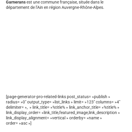
Garnerans
est une commune française, située dans le
département de l’Ain en région Auvergne-Rhône-Alpes.
[page-generator-pro-related-links post_status= »publish »
radius= »0″ output_type= »list_links » limit= »123″ columns= »4″
delimiter= », » link_title= »%title% » link_anchor_title= »%title% »
link_display_order= »link_title,featured_image,link_description »
link_display_alignment= »vertical » orderby= »name »
order= »asc »]