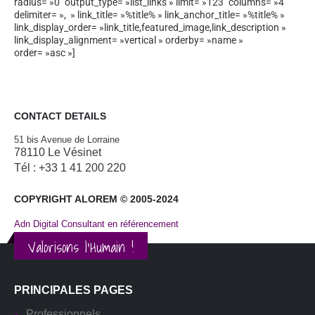
radius= »0″ output_type= »list_links » limit= »123″ columns= »4″
delimiter= », » link_title= »%title% » link_anchor_title= »%title% »
link_display_order= »link_title,featured_image,link_description »
link_display_alignment= »vertical » orderby= »name »
order= »asc »]
CONTACT DETAILS
51 bis Avenue de Lorraine
78110 Le Vésinet
Tél : +33 1 41 200 220
COPYRIGHT ALOREM © 2005-2024
Adn Digital Consultant en référencement
Valorisons l'Humain !
PRINCIPALES PAGES
Professionnels