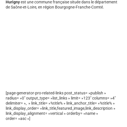
Hurigny
est une commune française située dans le département
de Saône-et-Loire, en région Bourgogne-Franche-Comté.
[page-generator-pro-related-links post_status= »publish »
radius= »0″ output_type= »list_links » limit= »123″ columns= »4″
delimiter= », » link_title= »%title% » link_anchor_title= »%title% »
link_display_order= »link_title,featured_image,link_description »
link_display_alignment= »vertical » orderby= »name »
order= »asc »]