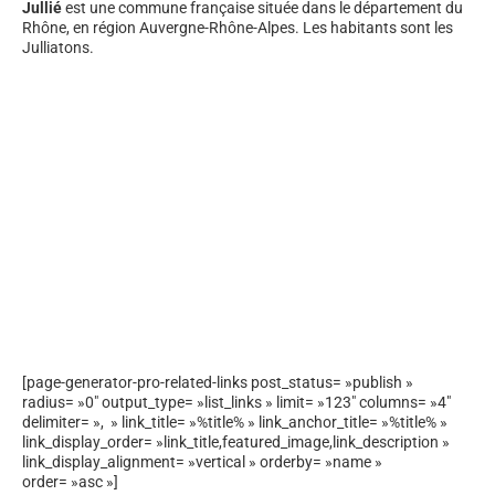
Jullié
est une commune française située dans le département du
Rhône, en région Auvergne-Rhône-Alpes. Les habitants sont les
Julliatons.
[page-generator-pro-related-links post_status= »publish »
radius= »0″ output_type= »list_links » limit= »123″ columns= »4″
delimiter= », » link_title= »%title% » link_anchor_title= »%title% »
link_display_order= »link_title,featured_image,link_description »
link_display_alignment= »vertical » orderby= »name »
order= »asc »]