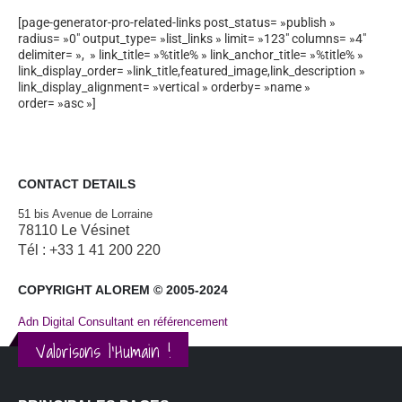
[page-generator-pro-related-links post_status= »publish »
radius= »0″ output_type= »list_links » limit= »123″ columns= »4″
delimiter= », » link_title= »%title% » link_anchor_title= »%title% »
link_display_order= »link_title,featured_image,link_description »
link_display_alignment= »vertical » orderby= »name »
order= »asc »]
CONTACT DETAILS
51 bis Avenue de Lorraine
78110 Le Vésinet
Tél : +33 1 41 200 220
COPYRIGHT ALOREM © 2005-2024
Adn Digital Consultant en référencement
Valorisons l'Humain !