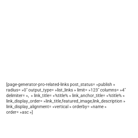
[page-generator-pro-related-links post_status= »publish »
radius= »0″ output_type= »list_links » limit= »123″ columns= »4″
delimiter= », » link_title= »%title% » link_anchor_title= »%title% »
link_display_order= »link_title,featured_image,link_description »
link_display_alignment= »vertical » orderby= »name »
order= »asc »]