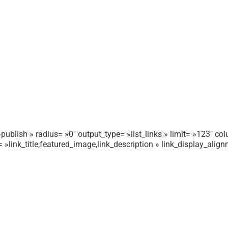
publish » radius= »0″ output_type= »list_links » limit= »123″ colu
r= »link_title,featured_image,link_description » link_display_ali