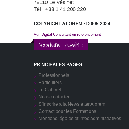
78110 Le Vésinet
Tél : +33 1 41 200 220
COPYRIGHT ALOREM © 2005-2024
Adn Digital Consultant en référencement
Valorisons l'Humain !
PRINCIPALES PAGES
Professionnels
Particuliers
Le Cabinet
Nous contacter
S’inscrire à la Newsletter Alorem
Contact pour les Formations
Mentions légales et infos administratives