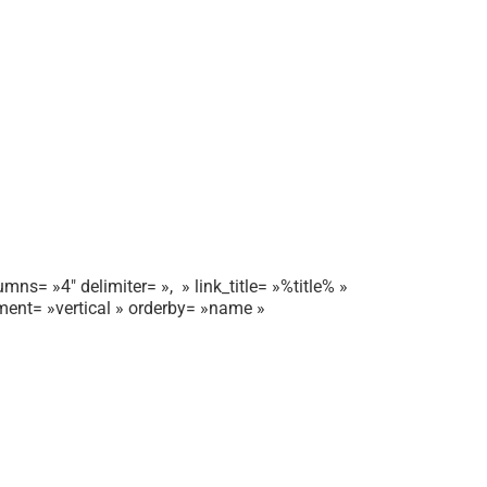
mns= »4″ delimiter= », » link_title= »%title% »
gnment= »vertical » orderby= »name »