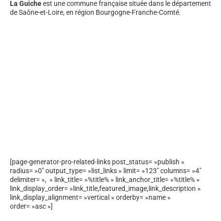
La Guiche
est une commune française située dans le département
de Saône-et-Loire, en région Bourgogne-Franche-Comté.
[page-generator-pro-related-links post_status= »publish »
radius= »0″ output_type= »list_links » limit= »123″ columns= »4″
delimiter= », » link_title= »%title% » link_anchor_title= »%title% »
link_display_order= »link_title,featured_image,link_description »
link_display_alignment= »vertical » orderby= »name »
order= »asc »]