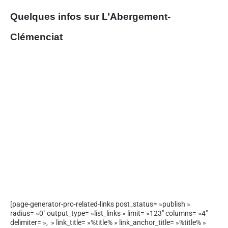
Quelques infos sur L’Abergement-
Clémenciat
[page-generator-pro-related-links post_status= »publish »
radius= »0″ output_type= »list_links » limit= »123″ columns= »4″
delimiter= », » link_title= »%title% » link_anchor_title= »%title% »