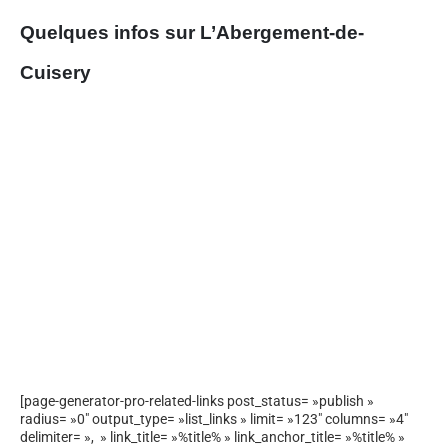
Quelques infos sur L’Abergement-de-
Cuisery
[page-generator-pro-related-links post_status= »publish »
radius= »0″ output_type= »list_links » limit= »123″ columns= »4″
delimiter= », » link_title= »%title% » link_anchor_title= »%title% »