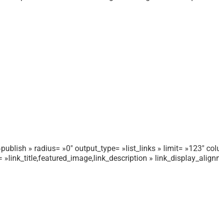
publish » radius= »0″ output_type= »list_links » limit= »123″ colu
r= »link_title,featured_image,link_description » link_display_ali