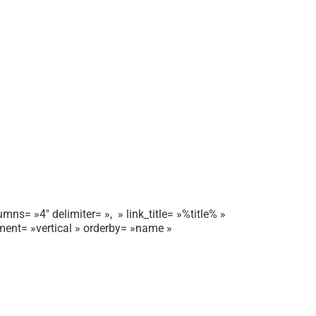
mns= »4″ delimiter= », » link_title= »%title% »
gnment= »vertical » orderby= »name »