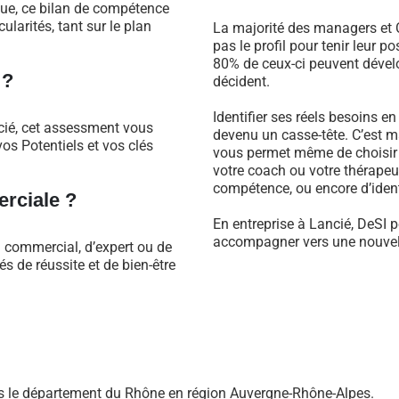
que, ce bilan de compétence
larités, tant sur le plan
La majorité des managers et C
pas le profil pour tenir leur 
80% de ceux-ci peuvent dévelo
 ?
décident.
Identifier ses réels besoins e
cié, cet assessment vous
devenu un casse-tête. C’est m
os Potentiels et vos clés
vous permet même de choisir 
votre coach ou votre thérapeu
compétence, ou encore d’identi
rciale ?
En entreprise à Lancié, DeSI p
accompagner vers une nouvell
l commercial, d’expert ou de
 de réussite et de bien-être
s le département du Rhône en région Auvergne-Rhône-Alpes.