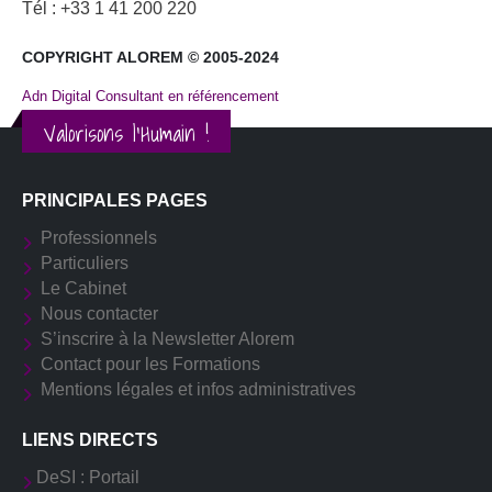
Tél : +33 1 41 200 220
COPYRIGHT ALOREM © 2005-2024
Adn Digital Consultant en référencement
Valorisons l'Humain !
PRINCIPALES PAGES
Professionnels
Particuliers
Le Cabinet
Nous contacter
S’inscrire à la Newsletter Alorem
Contact pour les Formations
Mentions légales et infos administratives
LIENS DIRECTS
DeSI : Portail