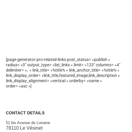
[page-generator-pro-related-links post_status= »publish »
radius= »0″ output_type= »list_links » limit= »123″ columns= »4″
delimiter= », » link_title= »%title% » link_anchor_title= »%title% »
link_display_order= »link_title,featured_image,link_description »
link_display_alignment= »vertical » orderby= »name »
order= »asc »]
CONTACT DETAILS
51 bis Avenue de Lorraine
78110 Le Vésinet