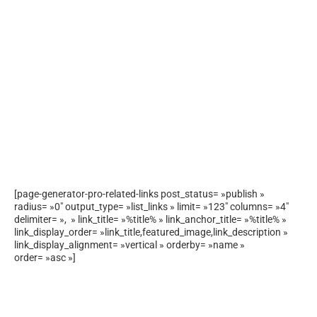
[page-generator-pro-related-links post_status= »publish »
radius= »0″ output_type= »list_links » limit= »123″ columns= »4″
delimiter= », » link_title= »%title% » link_anchor_title= »%title% »
link_display_order= »link_title,featured_image,link_description »
link_display_alignment= »vertical » orderby= »name »
order= »asc »]