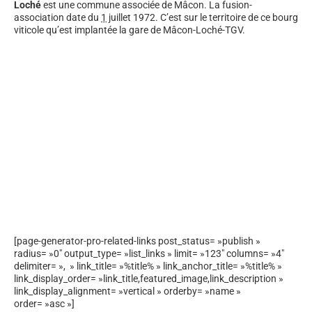
Loché
est une commune associée de Mâcon. La fusion-
association date du
1
juillet 1972
. C’est sur le territoire de ce bourg
viticole qu’est implantée la gare de Mâcon-Loché-TGV.
[page-generator-pro-related-links post_status= »publish »
radius= »0″ output_type= »list_links » limit= »123″ columns= »4″
delimiter= », » link_title= »%title% » link_anchor_title= »%title% »
link_display_order= »link_title,featured_image,link_description »
link_display_alignment= »vertical » orderby= »name »
order= »asc »]