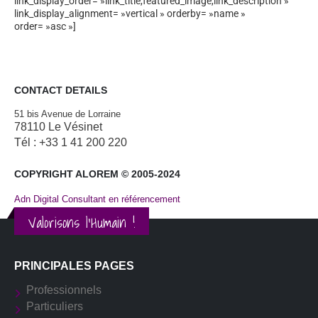
link_display_order= »link_title,featured_image,link_description »
link_display_alignment= »vertical » orderby= »name »
order= »asc »]
CONTACT DETAILS
51 bis Avenue de Lorraine
78110 Le Vésinet
Tél : +33 1 41 200 220
COPYRIGHT ALOREM © 2005-2024
Adn Digital Consultant en référencement
Valorisons l'Humain !
PRINCIPALES PAGES
Professionnels
Particuliers