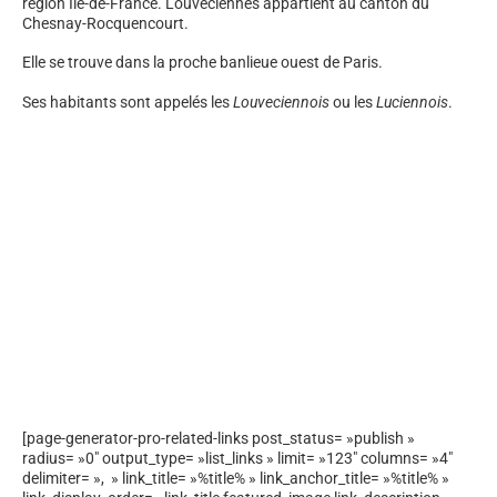
région Île-de-France. Louveciennes appartient au canton du
Chesnay-Rocquencourt.
Elle se trouve dans la proche banlieue ouest de Paris.
Ses habitants sont appelés les
Louveciennois
ou les
Luciennois
.
[page-generator-pro-related-links post_status= »publish »
radius= »0″ output_type= »list_links » limit= »123″ columns= »4″
delimiter= », » link_title= »%title% » link_anchor_title= »%title% »