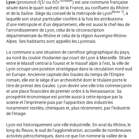
Écouter
/
l
j
ɔ̃
/
/
l
i
ɔ̃
/
Lyon
(prononcé
ou
) est une commune française
située dans le quart sud-est de la France, au confluent du Rhône
[
Note 1
]
et de la Saône. Siège du conseil de la métropole de Lyon
, à
laquelle son statut particulier confère à la fois les attributions
d’une métropole et d’un département, elle est aussi le chef-lieu de
l’arrondissement de Lyon, celui de la circonscription
départementale du Rhône et celui de la région Auvergne-Rhône-
Alpes. Ses habitants sont appelés les Lyonnais.
La commune a une situation de carrefour géographique du pays,
au nord du couloir rhodanien qui court de Lyon à Marseille. Située
entre le Massif central à l’ouest et le massif alpin à l’est, la ville de
Lyon occupe une position stratégique dans la circulation nord-sud
en Europe. Ancienne capitale des Gaules du temps de l’Empire
romain, elle est le siège d’un archevêché dont le titulaire porte le
titre de primat des Gaules. Lyon devint une ville très commerçante
et une place financière de premier ordre à la Renaissance. Sa
prospérité économique est portée aussi à cette époque par la
soierie et l’imprimerie puis par l’apparition des industries
notamment textiles, chimiques et, plus récemment, par l’industrie
de l’image.
Lyon est historiquement une ville industrielle. En aval du Rhône, le
long du fleuve, le sud de l’agglomération, accueille de nombreuses
activités pétrochimiques, dans ce que l’on nomme la vallée de la