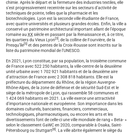
chimie. Après le départ et la fermeture des industries textiles, elle
s’est progressivement recentrée sur les secteurs d’activité de
techniques de pointe, telles que la pharmacie et les
biotechnologies. Lyon est la seconde ville étudiante de France,
avec quatre universités et plusieurs grandes écoles. Enfin, la ville a
conservé un patrimoine architectural important allant de l’époque
romaine au
XX
siècle en passant par la Renaissance et, à ce titre,
[
3
]
les quartiers du Vieux Lyon
, de la colline de Fourvière, de la
[
5
]
Presqu’île
et des pentes de la Croix-Rousse sont inscrits sur la
liste du patrimoine mondial de l’UNESCO.
En 2021, Lyon constitue, par sa population, la troisième commune
de France avec 522 250 habitants, la ville-centre de la deuxième
unité urbaine avec 1 702 921 habitants et de la deuxième aire
d’attraction de France avec 2 308 818 habitants. Elle est la
préfecture du département du Rhône, de la région Auvergne-
Rhône-Alpes, de la zone de défense et de sécurité Sud-Est et le
siège de la métropole de Lyon, qui rassemble 58 communes et
1 424 069 habitants en 2021. La ville exerce une attractivité
d’importance nationale et européenne. Son importance dans les
domaines culturels, bancaires, financiers, commerciaux,
technologiques, pharmaceutiques, ou encore les arts et les
divertissements font de celle-ci une ville mondiale de rang « Beta- »
selon le classement GaWC en 2020, comparable à Osaka, Saint-
[
8
]
Pétersbourg ou Stuttgart
. La ville abrite également le siège du