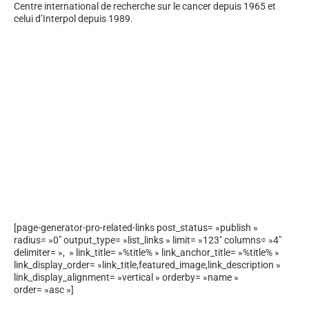
Centre international de recherche sur le cancer depuis 1965 et
celui d’Interpol depuis 1989.
[page-generator-pro-related-links post_status= »publish »
radius= »0″ output_type= »list_links » limit= »123″ columns= »4″
delimiter= », » link_title= »%title% » link_anchor_title= »%title% »
link_display_order= »link_title,featured_image,link_description »
link_display_alignment= »vertical » orderby= »name »
order= »asc »]