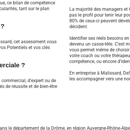
que, ce bilan de compétence
larités, tant sur le plan
La majorité des managers et C
pas le profil pour tenir leur 
80% de ceux-ci peuvent dévelo
 ?
décident.
Identifier ses réels besoins e
issard, cet assessment vous
devenu un casse-tête. C’est m
os Potentiels et vos clés
vous permet même de choisir 
votre coach ou votre thérapeu
compétence, ou encore d’identi
rciale ?
En entreprise à Malissard, De
les accompagner vers une nouv
l commercial, d’expert ou de
 de réussite et de bien-être
ans le département de la Drôme, en région Auvergne-Rhône-Alpe