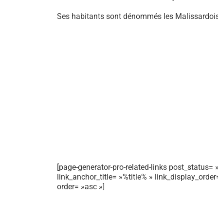
Ses habitants sont dénommés les Malissardois
[page-generator-pro-related-links post_status= »
link_anchor_title= »%title% » link_display_orde
order= »asc »]