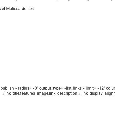
 et Malissardoises.
publish » radius= »0″ output_type= »list_links » limit= »12″ colum
r= »link_title,featured_image,link_description » link_display_ali