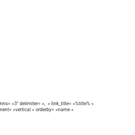
ns= »3″ delimiter= », » link_title= »%title% »
gnment= »vertical » orderby= »name »