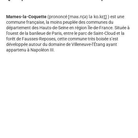
[
m
a
ʁ
.
n
(
ə
)
l
a
k
o
.
k
ɛ
t̪
]
Marnes-la-Coquette
(prononcé
) est une
commune française, la moins peuplée des communes du
département des Hauts-de-Seine en région Île-de-France. Située à
l’ouest de la banlieue de Paris, entre le parc de Saint-Cloud et la
forêt de Fausses-Reposes, cette commune très boisée s’est
développée autour du domaine de Villeneuve-l’Étang ayant
appartenu à Napoléon III.