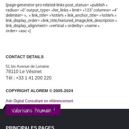
[page-generator-pro-related-links post_status= »publish »
radius= »0″ output_type= »list_links » limit= »123″ columns= »4″
delimiter= », » link_title= »%title% » link_anchor_title= »%title% »
link_display_order= »link_title,featured_image,link_description »
link_display_alignment= »vertical » orderby= »name »
order= »asc »]
CONTACT DETAILS
51 bis Avenue de Lorraine
78110 Le Vésinet
Tél : +33 1 41 200 220
COPYRIGHT ALOREM © 2005-2024
Adn Digital Consultant en référencement
Valorisons l'Humain !
PRINCIPALES PAGES